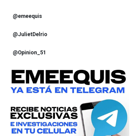
@emeequis
@JulietDelrio
@Opinion_51