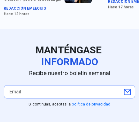
REDACCIÓN EME
droga.
de la presidenta Sheinbaum
Hace 17 horas
REDACCIÓN EMEEQUIS
y los compromisos de
Hace 12 horas
seguridad acordados con el
secretario García Harfuch",
dice Johnson. Para medios
en EU queda claro que la
extorsión de cárteles es el
MANTÉNGASE
principal obstáculo.
INFORMADO
Recibe nuestro boletín semanal
Si continúas, aceptas la
política de privacidad