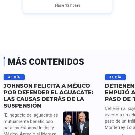
Hace 12 horas
MÁS CONTENIDOS
AL DÍA
AL DÍA
JOHNSON FELICITA A MÉXICO
DETIENEN
POR DEFENDER EL AGUACATE:
EMPUJÓ A
LAS CAUSAS DETRÁS DE LA
PASO DE 
SUSPENSIÓN
Detienen al suj
aventó a un ad
“El negocio del aguacate es
paso de un trái
mutuamente beneficioso
Monterrey. Lo 
para los Estados Unidos y
homicidio y po
México. Aprecio el liderazgo