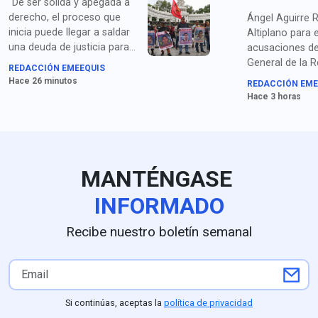
“De ser sólida y apegada a
derecho, el proceso que
Ángel Aguirre R
inicia puede llegar a saldar
Altiplano para 
una deuda de justicia para
acusaciones de 
las familias de los
General de la R
REDACCIÓN EMEEQUIS
estudiantes desaparecidos”,
(FGR) por el pr
Hace 26 minutos
REDACCIÓN EME
señalan los padres y
ocultamiento d
Hace 3 horas
organizaciones de
el caso Ayotzi
Ayotzinapa sobre la
detención de Ángel Aguirre.
MANTÉNGASE
INFORMADO
Recibe nuestro boletín semanal
Si continúas, aceptas la
política de privacidad