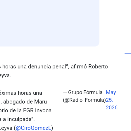
 horas una denuncia penal”, afirmó Roberto
eyva.
óximas horas una
— Grupo Fórmula
May
(@Radio_Formula)
25,
il, abogado de Maru
2026
orio de la FGR invoca
 a inculpada”.
eyva (
@CiroGomezL
)