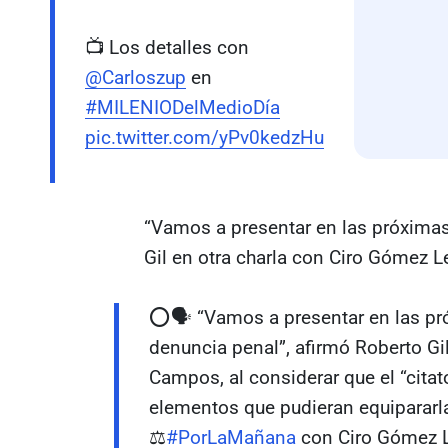
📺 Los detalles con
@Carloszup
en
#MILENIODelMedioDía
pic.twitter.com/yPv0kedzHu
“Vamos a presentar en las próximas
Gil en otra charla con Ciro Gómez L
⭕🗣️ “Vamos a presentar en las pr
denuncia penal”, afirmó Roberto G
Campos, al considerar que el “citat
elementos que pudieran equipararla
⚖️
#PorLaMañana
con Ciro Gómez L