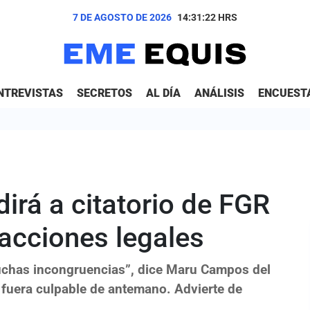
7 DE AGOSTO DE 2026
14:31:23
HRS
NTREVISTAS
SECRETOS
AL DÍA
ANÁLISIS
ENCUEST
rá a citatorio de FGR
acciones legales
chas incongruencias”, dice Maru Campos del
i fuera culpable de antemano. Advierte de