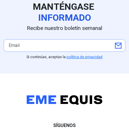
como "entrega de
MANTÉNGASE
documentos". La revisión a
su administración (2024-
INFORMADO
2027) expone severas
anomalías contables:
Recibe nuestro boletín semanal
duplicidad constante de
facturas, gastos de hasta 5
mil pesos diarios sin
comprobar, facturación de
comidas para terceros no
Si continúas, aceptas la
política de privacidad
identificados,
inconsistencias en
kilometraje e incluso el
cobro de un hotel en la
CDMX para un viaje
reportado en Hidalgo. Estos
excesos y autocomisiones
autorizadas por el propio
edil contrastan con la
realidad de La Misión, un
municipio de alta
SÍGUENOS
marginación donde el 61.9%