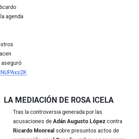
Ricardo
 la agenda
estros
hacen
, aseguró
SzNUPAxs2K
LA MEDIACIÓN DE ROSA ICELA
Tras la controversia generada por las
acusaciones de
Adán Augusto López
contra
Ricardo Monreal
sobre presuntos actos de