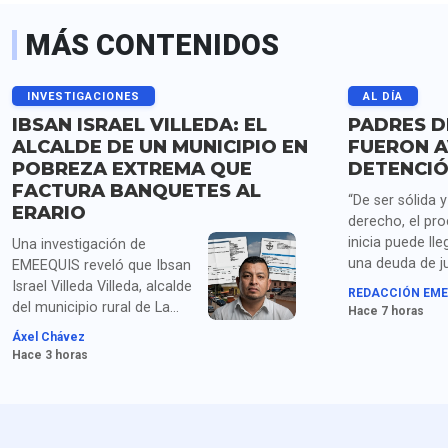
MÁS CONTENIDOS
INVESTIGACIONES
AL DÍA
IBSAN ISRAEL VILLEDA: EL
PADRES D
ALCALDE DE UN MUNICIPIO EN
FUERON A
POBREZA EXTREMA QUE
DETENCIÓ
FACTURA BANQUETES AL
“De ser sólida 
ERARIO
derecho, el pr
inicia puede lle
Una investigación de
una deuda de ju
EMEEQUIS reveló que Ibsan
las familias de 
Israel Villeda Villeda, alcalde
REDACCIÓN EME
estudiantes de
del municipio rural de La
Hace 7 horas
señalan los pad
Misión, Hidalgo, ha cargado
Áxel Chávez
organizaciones
al erario decenas de miles
Hace 3 horas
Ayotzinapa sob
de pesos en restaurantes y
detención de Án
marisquerías durante viajes
continuos a Pachuca,
justificándolos simplemente