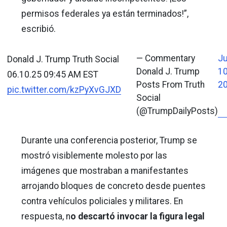
permisos federales ya están terminados!”,
escribió.
— Commentary
J
Donald J. Trump Truth Social
Donald J. Trump
10
06.10.25 09:45 AM EST
Posts From Truth
2
pic.twitter.com/kzPyXvGJXD
Social
(@TrumpDailyPosts)
Durante una conferencia posterior, Trump se
mostró visiblemente molesto por las
imágenes que mostraban a manifestantes
arrojando bloques de concreto desde puentes
contra vehículos policiales y militares. En
respuesta, n
o descartó invocar la figura legal