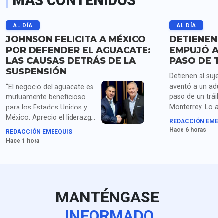
MÁS CONTENIDOS
AL DÍA
AL DÍA
JOHNSON FELICITA A MÉXICO
DETIENEN
POR DEFENDER EL AGUACATE:
EMPUJÓ A
LAS CAUSAS DETRÁS DE LA
PASO DE 
SUSPENSIÓN
Detienen al suj
aventó a un ad
“El negocio del aguacate es
paso de un trái
mutuamente beneficioso
Monterrey. Lo 
para los Estados Unidos y
homicidio y po
México. Aprecio el liderazgo
REDACCIÓN EME
droga.
de la presidenta Sheinbaum
Hace 6 horas
REDACCIÓN EMEEQUIS
y los compromisos de
Hace 1 hora
seguridad acordados con el
secretario García Harfuch",
dice Johnson. Para medios
en EU queda claro que la
extorsión de cárteles es el
MANTÉNGASE
principal obstáculo.
INFORMADO