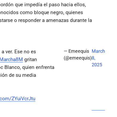
ordón que impedía el paso hacia ellos,
conocidos como bloque negro, quienes
festarse o responder a amenazas durante la
 a ver. Ese no es
— Emeequis
March
(@emeequis)
8,
Marcha8M
gritan
2025
 Blanco, quien enfrenta
ción de su media
r.com/ZYuiVcrJtu