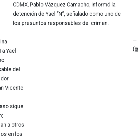
CDMX, Pablo Vázquez Camacho, informó la
detención de Yael “N”, señalado como uno de
los presuntos responsables del crimen.
—
lina
(
 a Yael
mo
able del
idor
n Vicente
 caso sigue
n;
an a otros
dos en los