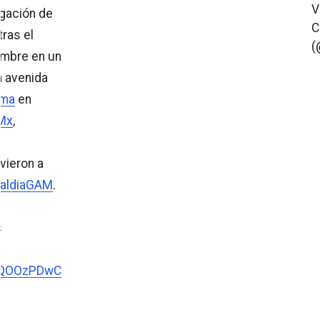
V
igación de
C
tras el
(
ombre en un
a avenida
rma
en
Mx
,
vieron a
aldiaGAM
.
s
TzQOOzPDwC