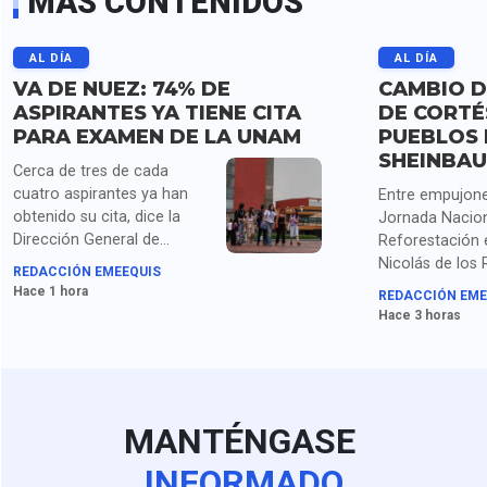
MÁS CONTENIDOS
AL DÍA
AL DÍA
VA DE NUEZ: 74% DE
CAMBIO D
ASPIRANTES YA TIENE CITA
DE CORTÉ
PARA EXAMEN DE LA UNAM
PUEBLOS 
SHEINBA
Cerca de tres de cada
cuatro aspirantes ya han
Entre empujone
obtenido su cita, dice la
Jornada Nacion
Dirección General de
Reforestación 
Administración Escolar de
Nicolás de los
REDACCIÓN EMEEQUIS
la UNAM, mientras siguen
Puebla, Shein
Hace 1 hora
REDACCIÓN EME
las quejas de los que ya
el cambio de n
Hace 3 horas
habían obtenido su lugar en
línea.
MANTÉNGASE
INFORMADO