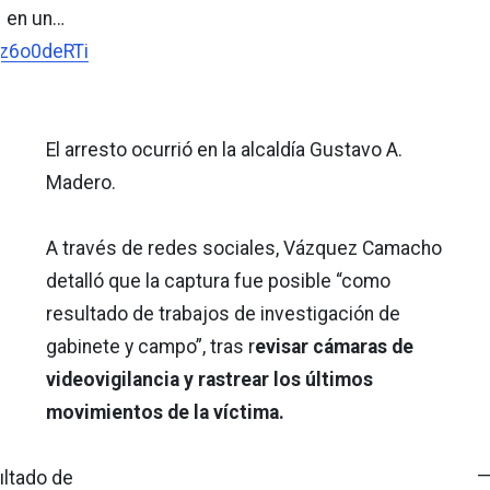
 en un…
Vz6o0deRTi
El arresto ocurrió en la alcaldía Gustavo A.
Madero.
A través de redes sociales, Vázquez Camacho
detalló que la captura fue posible “como
resultado de trabajos de investigación de
gabinete y campo”, tras r
evisar cámaras de
videovigilancia y rastrear los últimos
movimientos de la víctima.
—
ultado de