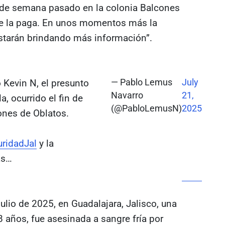
in de semana pasado en la colonia Balcones
ace la paga. En unos momentos más la
starán brindando más información”.
Kevin N, el presunto
— Pablo Lemus
July
Navarro
21,
, ocurrido el fin de
(@PabloLemusN)
2025
ones de Oblatos.
ridadJal
y la
ás…
lio de 2025, en Guadalajara, Jalisco, una
8 años, fue asesinada a sangre fría por