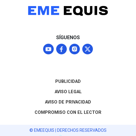
continúan las
entidad
negociaciones para
normalizar los envíos que
representan el 87% del
mercado agroexportador
del fruto
SÍGUENOS
PUBLICIDAD
AVISO LEGAL
AVISO DE PRIVACIDAD
COMPROMISO CON EL LECTOR
© EMEEQUIS | DERECHOS RESERVADOS