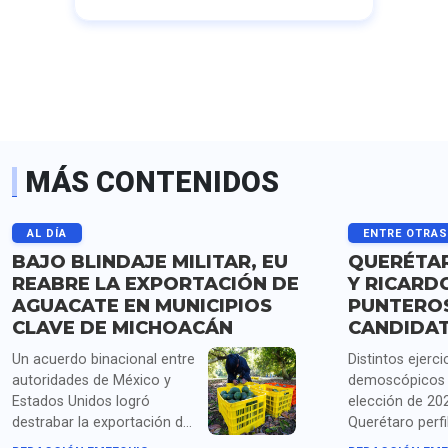
MÁS CONTENIDOS
AL DÍA
ENTRE OTRA
BAJO BLINDAJE MILITAR, EU
QUERÉTAR
REABRE LA EXPORTACIÓN DE
Y RICARD
AGUACATE EN MUNICIPIOS
PUNTERO
CLAVE DE MICHOACÁN
CANDIDA
Un acuerdo binacional entre
Distintos ejerci
autoridades de México y
demoscópicos 
Estados Unidos logró
elección de 20
destrabar la exportación de
Querétaro perfi
más de mil toneladas de
Santiago Nieto