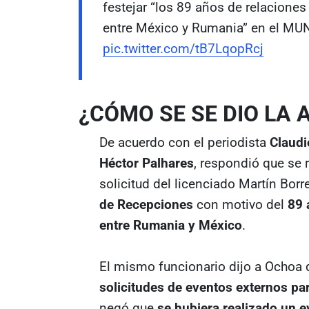
festejar “los 89 años de relacione
entre México y Rumania” en el MU
pic.twitter.com/tB7LqopRcj
¿CÓMO SE SE DIO LA
De acuerdo con el periodista
Claud
Héctor Palhares
, respondió que se 
solicitud del licenciado Martín Bor
de Recepciones
con motivo del
89 
entre Rumania y México
.
El mismo funcionario dijo a Ochoa
solicitudes de eventos externos pa
negó que
se hubiera realizado un e