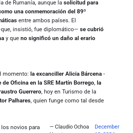
da de Rumanía, aunque la
solicitud para
 como una conmemoración del 89º
máticas
entre ambos países. El
que, insistió, fue diplomático—
se cubrió
na
y que
no significó un daño al erario
el momento:
la excanciller Alicia Bárcena
-
e de Oficina en la SRE Martín Borrego
,
la
Fraustro Guerrero
, hoy en Turismo de la
tor Palhares
, quien funge como tal desde
n los novios para
— Claudio Ochoa
December