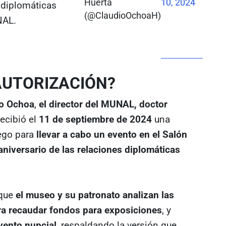
Huerta
10, 2024
s diplomáticas
(@ClaudioOchoaH)
NAL.
 AUTORIZACIÓN?
io Ochoa
,
el director del MUNAL, doctor
recibió el
11 de septiembre de 2024
una
rego para
llevar a cabo un evento en el Salón
aniversario de las relaciones diplomáticas
 que
el museo y su patronato analizan las
ra recaudar fondos para exposiciones
, y
vento nupcial
, respaldando la versión que