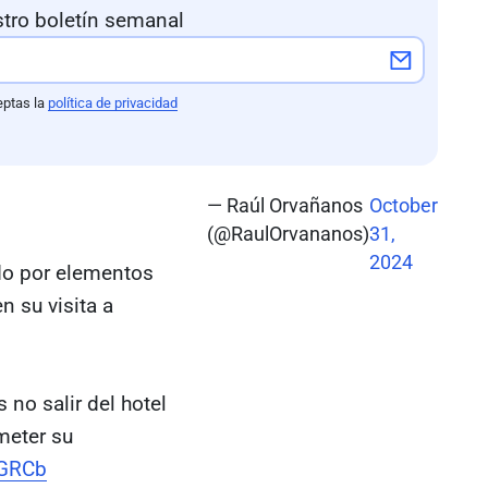
tro boletín semanal
eptas la
política de privacidad
— Raúl Orvañanos
October
(@RaulOrvananos)
31,
2024
ado por elementos
n su visita a
 no salir del hotel
meter su
1GRCb