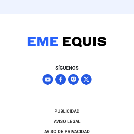
víctimas acudi
voluntariament
convocada por
agresores, a q
familiares iden
"los señores". F
narrativa oficia
línea de invest
basada en los p
víctimas —que 
exalcalde y fun
SÍGUENOS
que la masacre
un componente 
ligado a la luch
poder rumbo a 
de 2027. El ca
permanece abie
exigiendo deter
PUBLICIDAD
bono —¿a quién
crimen?— y des
AVISO LEGAL
antecedentes y
AVISO DE PRIVACIDAD