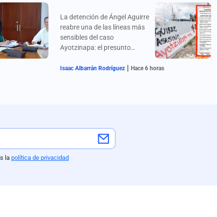
La detención de Ángel Aguirre
reabre una de las líneas más
sensibles del caso
Ayotzinapa: el presunto
ocultamiento de los videos
|
del autobús Estrella de Oro
Isaac Albarrán Rodríguez
Hace 6 horas
1531, una evidencia clave que
nunca llegó a la investigación
inicial.
s la
política de privacidad