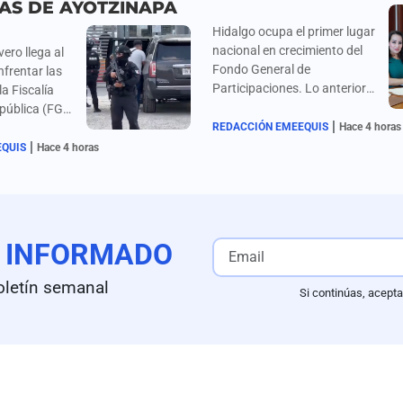
IAS DE AYOTZINAPA
Hidalgo ocupa el primer lugar
nacional en crecimiento del
vero llega al
Fondo General de
nfrentar las
Participaciones. Lo anterior
a Fiscalía
es resultado del
epública (FGR)
|
fortalecimiento de los
 ocultamiento
REDACCIÓN EMEEQUIS
Hace 4 horas
ingresos propios.
|
l caso
EQUIS
Hace 4 horas
E
INFORMADO
oletín semanal
Si continúas, acepta