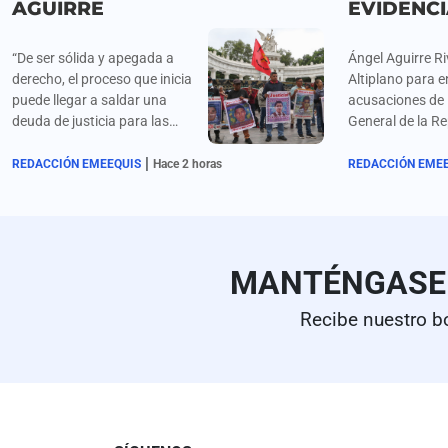
AGUIRRE
EVIDENC
“De ser sólida y apegada a
Ángel Aguirre Ri
derecho, el proceso que inicia
Altiplano para e
puede llegar a saldar una
acusaciones de l
deuda de justicia para las
General de la R
familias de los estudiantes
por el presunto
|
desaparecidos”, señalan los
de pruebas en e
REDACCIÓN EMEEQUIS
Hace 2 horas
REDACCIÓN EME
padres y organizaciones de
Ayotzinapa.
Ayotzinapa sobre la
detención de Ángel Aguirre.
MANTÉNGAS
Recibe nuestro b