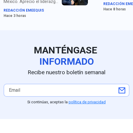
homicidio y po
México. Aprecio el liderazgo
REDACCIÓN EME
droga.
de la presidenta Sheinbaum
Hace 8 horas
REDACCIÓN EMEEQUIS
y los compromisos de
Hace 3 horas
seguridad acordados con el
secretario García Harfuch",
dice Johnson. Para medios
en EU queda claro que la
extorsión de cárteles es el
MANTÉNGASE
principal obstáculo.
INFORMADO
Recibe nuestro boletín semanal
Si continúas, aceptas la
política de privacidad