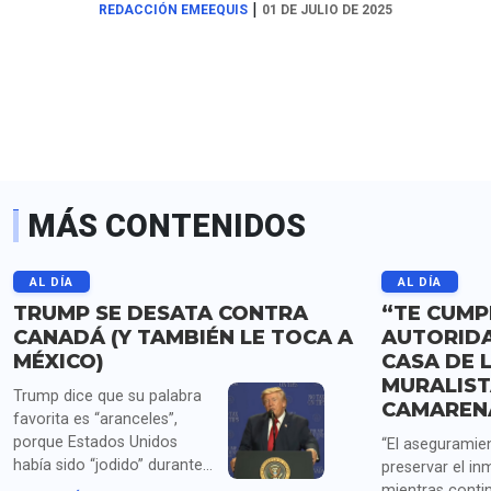
|
REDACCIÓN EMEEQUIS
01 DE JULIO DE 2025
MÁS CONTENIDOS
AL DÍA
AL DÍA
TRUMP SE DESATA CONTRA
“TE CUMPL
CANADÁ (Y TAMBIÉN LE TOCA A
AUTORID
MÉXICO)
CASA DE L
MURALIST
Trump dice que su palabra
CAMAREN
favorita es “aranceles”,
porque Estados Unidos
“El aseguramien
había sido “jodido” durante
preservar el in
años por China, Japón,
mientras conti