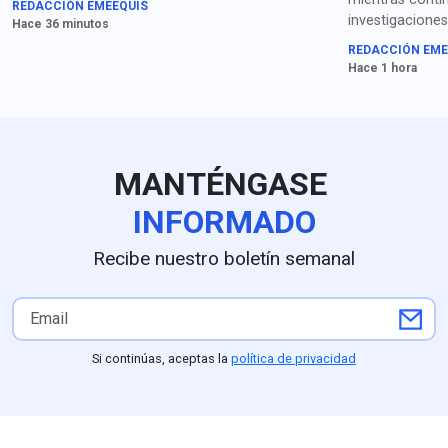
REDACCIÓN EMEEQUIS
Corea del Sur, Alemania,
investigaciones”
Hace 36 minutos
México y “todos”. Califica de
fiscalía capital
REDACCIÓN EME
"repugnantes" a los
González publi
Hace 1 hora
liderazgos canadienses.
cuenta de X: “‘
papi. ¡No se ac
que acaba!”.
MANTÉNGASE
INFORMADO
Recibe nuestro boletín semanal
Si continúas, aceptas la
política de privacidad