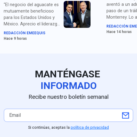
aventó a un ad
“El negocio del aguacate es
paso de un trái
mutuamente beneficioso
Monterrey. Lo 
para los Estados Unidos y
homicidio y po
México. Aprecio el liderazgo
REDACCIÓN EME
droga.
de la presidenta Sheinbaum
Hace 14 horas
REDACCIÓN EMEEQUIS
y los compromisos de
Hace 9 horas
seguridad acordados con el
secretario García Harfuch",
dice Johnson. Para medios
en EU queda claro que la
extorsión de cárteles es el
MANTÉNGASE
principal obstáculo.
INFORMADO
Recibe nuestro boletín semanal
Si continúas, aceptas la
política de privacidad