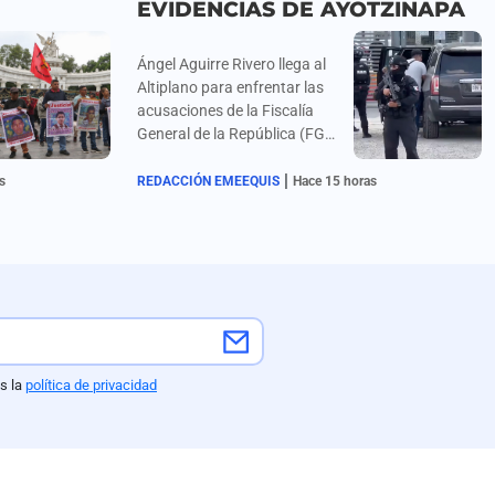
EVIDENCIAS DE AYOTZINAPA
Ángel Aguirre Rivero llega al
Altiplano para enfrentar las
acusaciones de la Fiscalía
General de la República (FGR)
por el presunto ocultamiento
|
de pruebas en el caso
s
REDACCIÓN EMEEQUIS
Hace 15 horas
Ayotzinapa.
s la
política de privacidad