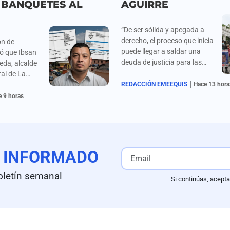
 BANQUETES AL
AGUIRRE
“De ser sólida y apegada a
derecho, el proceso que inicia
ón de
puede llegar a saldar una
ó que Ibsan
deuda de justicia para las
leda, alcalde
familias de los estudiantes
ral de La
|
desaparecidos”, señalan los
, ha cargado
REDACCIÓN EMEEQUIS
Hace 13 hora
padres y organizaciones de
s de miles de
 9 horas
Ayotzinapa sobre la
rantes y
detención de Ángel Aguirre.
rante viajes
chuca,
 simplemente
de
E
INFORMADO
 revisión a
ón (2024-
oletín semanal
Si continúas, acepta
everas
bles:
tante de
s de hasta 5
s sin