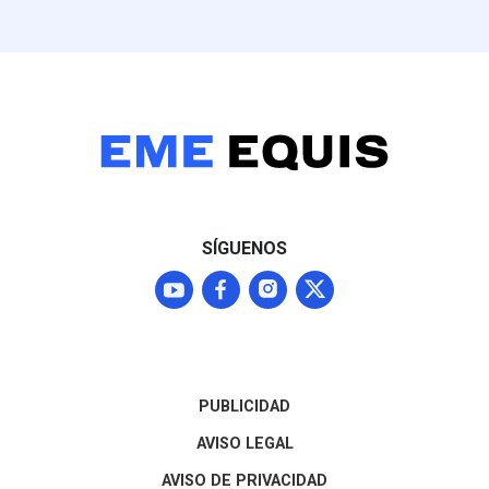
presidenta Claudia
(25.1%) frente
Sheinbaum, aunque
Nacional, parti
Washington mantendrá a
perfiles como L
Michoacán bajo alerta Nivel
mantiene una f
4 ("No viajar") mientras
posición compet
continúan las
entidad
negociaciones para
normalizar los envíos que
representan el 87% del
mercado agroexportador
del fruto
SÍGUENOS
PUBLICIDAD
AVISO LEGAL
AVISO DE PRIVACIDAD