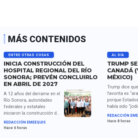
MÁS CONTENIDOS
ENTRE OTRAS COSAS
AL DÍA
INICIA CONSTRUCCIÓN DEL
TRUMP SE
HOSPITAL REGIONAL DEL RÍO
CANADÁ (
SONORA; PREVÉN CONCLUIRLO
MÉXICO)
EN ABRIL DE 2027
Trump dice que
favorita es “ara
A 12 años del derrame en el
porque Estados
Río Sonora, autoridades
había sido “jod
federales y estatales
años por China
iniciaron la construcción del
REDACCIÓN EME
Corea del Sur, 
Hospital Regional en Ures,
Hace 8 horas
REDACCIÓN EMEEQUIS
México y “todos
con una inversión superior a
Hace 6 horas
"repugnantes" a
500 millones de pesos.