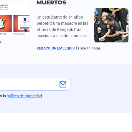
MUERTOS
Un estudiante de 14 años
perpetró una masacre en las
afueras de Bangkok tras
asesinar a sus dos abuelos
s
en su domicilio para
|
apoderarse de una pistola,
REDACCIÓN EMEEQUIS
Hace 11 horas
trasladándose
posteriormente al prestigioso
colegio Debsirin Nonthaburi,
donde efectuó al menos 26
disparos que dejaron ocho
muertos —entre ellos tres
compañeros, tres profesoras,
s la
política de privacidad
sus abuelos y el propio
agresor— además de 15
alumnos heridos durante la
estampida de evacuación; el
trágico episodio, calificado
como inaceptable por el