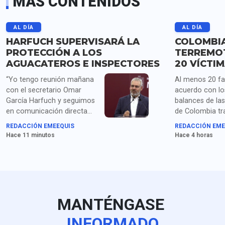
MÁS CONTENIDOS
AL DÍA
AL DÍA
HARFUCH SUPERVISARÁ LA
COLOMBIA
PROTECCIÓN A LOS
TERREMOT
AGUACATEROS E INSPECTORES
20 VÍCTI
“Yo tengo reunión mañana
Al menos 20 fal
con el secretario Omar
acuerdo con lo
García Harfuch y seguimos
balances de la
en comunicación directa
de Colombia tr
con la embajada de los
de 7.4 que sacu
REDACCIÓN EMEEQUIS
REDACCIÓN EME
Estados Unidos", dice el
y occidente del 
Hace 11 minutos
Hace 4 horas
gobernador Ramírez
presidente De la Espriella
Bedolla sobre la crisis de
dice que está a 
extorsiones que sufren los
desde su avión 
aguacateros.
MANTÉNGASE
INFORMADO