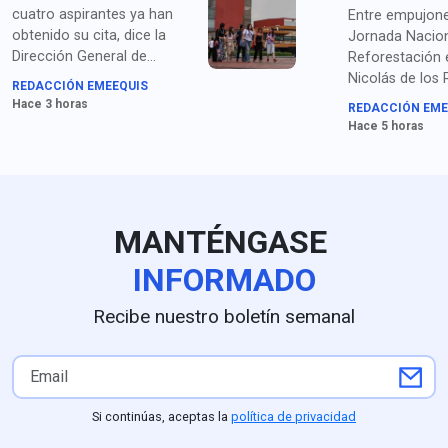
cuatro aspirantes ya han
Entre empujone
obtenido su cita, dice la
Jornada Nacion
Dirección General de
Reforestación 
Administración Escolar de
Nicolás de los
REDACCIÓN EMEEQUIS
la UNAM, mientras siguen
Puebla, Shein
Hace 3 horas
REDACCIÓN EME
las quejas de los que ya
el cambio de n
Hace 5 horas
habían obtenido su lugar en
línea.
MANTÉNGASE
INFORMADO
Recibe nuestro boletín semanal
Si continúas, aceptas la
política de privacidad