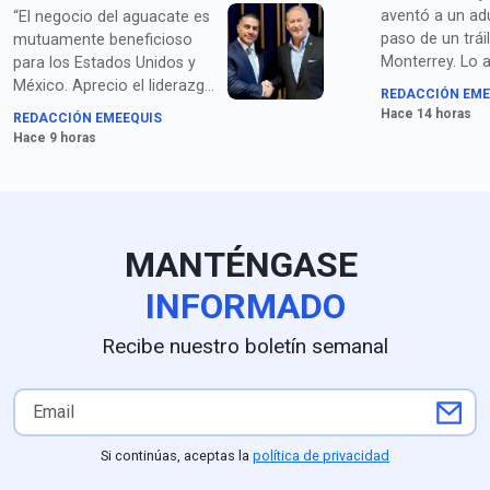
aventó a un ad
“El negocio del aguacate es
paso de un trái
mutuamente beneficioso
Monterrey. Lo 
para los Estados Unidos y
homicidio y po
México. Aprecio el liderazgo
REDACCIÓN EME
droga.
de la presidenta Sheinbaum
Hace 14 horas
REDACCIÓN EMEEQUIS
y los compromisos de
Hace 9 horas
seguridad acordados con el
secretario García Harfuch",
dice Johnson. Para medios
en EU queda claro que la
extorsión de cárteles es el
MANTÉNGASE
principal obstáculo.
INFORMADO
Recibe nuestro boletín semanal
Si continúas, aceptas la
política de privacidad