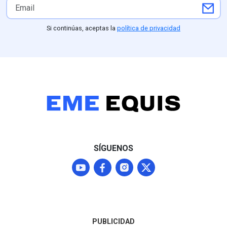
un despliegue de seguridad
el respaldo pro
del Ejército y la Guardia
Partido Verde (
Nacional ordenado por la
competitividad 
Si continúas, aceptas la
política de privacidad
presidenta Claudia
(25.1%) frente
Sheinbaum, aunque
Nacional, parti
Washington mantendrá a
perfiles como L
Michoacán bajo alerta Nivel
mantiene una f
4 ("No viajar") mientras
posición compet
continúan las
entidad
negociaciones para
normalizar los envíos que
representan el 87% del
mercado agroexportador
del fruto
SÍGUENOS
PUBLICIDAD