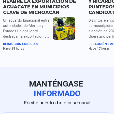
REABRE LA EXPORTACIÓN DE
Y RICARD
AGUACATE EN MUNICIPIOS
PUNTERO
CLAVE DE MICHOACÁN
CANDIDA
Un acuerdo binacional entre
Distintos ejerci
autoridades de México y
demoscópicos 
Estados Unidos logró
elección de 20
destrabar la exportación de
Querétaro perfi
más de mil toneladas de
Santiago Nieto
REDACCIÓN EMEEQUIS
REDACCIÓN EME
aguacate michoacano
Astudillo como
Hace 15 horas
Hace 17 horas
retenidas tras la suspensión
aspirantes con
temporal de las
presencia inter
inspecciones del USDA por
encabezar la c
amenazas de seguridad en
de la coalició
la entidad; la reapertura
PVEM; estudios
parcial autorizada por el
como GobernAr
MANTÉNGASE
embajador estadounidense
Nieto al frente 
Ronald Johnson operará a
preferencias c
INFORMADO
partir del 8 de agosto en
frente a un 15
Tancítaro, Tacámbaro,
Astudillo, mien
Recibe nuestro boletín semanal
Uruapan y la zona Morelia-
sondeos de De
Pátzcuaro, respaldada por
Arias Consulto