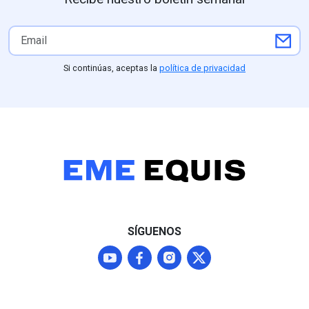
duplicidad constante de
facturas, gastos de hasta 5
mil pesos diarios sin
comprobar, facturación de
comidas para terceros no
Si continúas, aceptas la
política de privacidad
identificados,
inconsistencias en
kilometraje e incluso el
cobro de un hotel en la
CDMX para un viaje
reportado en Hidalgo. Estos
excesos y autocomisiones
autorizadas por el propio
edil contrastan con la
realidad de La Misión, un
municipio de alta
SÍGUENOS
marginación donde el 61.9%
de los habitantes vive en
pobreza y padece graves
carencias de servicios
básicos.