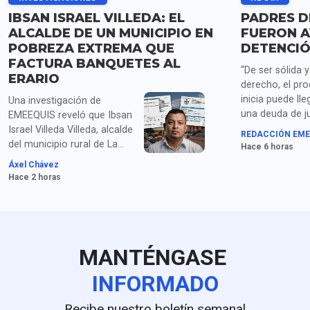
IBSAN ISRAEL VILLEDA: EL
PADRES D
ALCALDE DE UN MUNICIPIO EN
FUERON A
POBREZA EXTREMA QUE
DETENCIÓ
FACTURA BANQUETES AL
“De ser sólida 
ERARIO
derecho, el pr
inicia puede lle
Una investigación de
una deuda de ju
EMEEQUIS reveló que Ibsan
las familias de 
Israel Villeda Villeda, alcalde
REDACCIÓN EME
estudiantes de
del municipio rural de La
Hace 6 horas
señalan los pad
Misión, Hidalgo, ha cargado
Áxel Chávez
organizaciones
al erario decenas de miles
Hace 2 horas
Ayotzinapa sob
de pesos en restaurantes y
detención de Án
marisquerías durante viajes
continuos a Pachuca,
justificándolos simplemente
como "entrega de
MANTÉNGASE
documentos". La revisión a
su administración (2024-
INFORMADO
2027) expone severas
anomalías contables:
Recibe nuestro boletín semanal