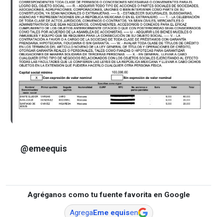
@emeequis
Agréganos como tu fuente favorita en Google
Agrega
Eme equis
en