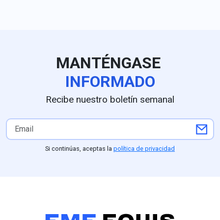
retenidas tras la suspensión
aspirantes con
temporal de las
presencia inter
inspecciones del USDA por
encabezar la c
amenazas de seguridad en
de la coalició
la entidad; la reapertura
PVEM; estudios
parcial autorizada por el
como GobernAr
MANTÉNGASE
embajador estadounidense
Nieto al frente 
Ronald Johnson operará a
preferencias c
INFORMADO
partir del 8 de agosto en
frente a un 15
Tancítaro, Tacámbaro,
Astudillo, mien
Recibe nuestro boletín semanal
Uruapan y la zona Morelia-
sondeos de De
Pátzcuaro, respaldada por
Arias Consulto
un despliegue de seguridad
el respaldo pro
del Ejército y la Guardia
Partido Verde (
Nacional ordenado por la
competitividad 
Si continúas, aceptas la
política de privacidad
presidenta Claudia
(25.1%) frente
Sheinbaum, aunque
Nacional, parti
Washington mantendrá a
perfiles como L
Michoacán bajo alerta Nivel
mantiene una f
4 ("No viajar") mientras
posición compet
continúan las
entidad
negociaciones para