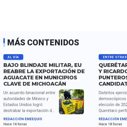
MÁS CONTENIDOS
AL DÍA
ENTRE OTRA
BAJO BLINDAJE MILITAR, EU
QUERÉTAR
REABRE LA EXPORTACIÓN DE
Y RICARD
AGUACATE EN MUNICIPIOS
PUNTERO
CLAVE DE MICHOACÁN
CANDIDA
Un acuerdo binacional entre
Distintos ejerci
autoridades de México y
demoscópicos 
Estados Unidos logró
elección de 20
destrabar la exportación de
Querétaro perfi
más de mil toneladas de
Santiago Nieto
REDACCIÓN EMEEQUIS
REDACCIÓN EME
aguacate michoacano
Astudillo como
Hace 16 horas
Hace 18 horas