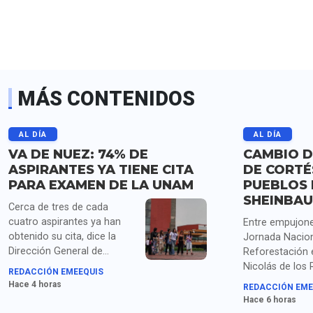
MÁS CONTENIDOS
AL DÍA
AL DÍA
VA DE NUEZ: 74% DE
CAMBIO D
ASPIRANTES YA TIENE CITA
DE CORTÉ
PARA EXAMEN DE LA UNAM
PUEBLOS 
SHEINBA
Cerca de tres de cada
cuatro aspirantes ya han
Entre empujone
obtenido su cita, dice la
Jornada Nacion
Dirección General de
Reforestación 
Administración Escolar de
Nicolás de los
REDACCIÓN EMEEQUIS
la UNAM, mientras siguen
Puebla, Shein
Hace 4 horas
REDACCIÓN EME
las quejas de los que ya
el cambio de n
Hace 6 horas
habían obtenido su lugar en