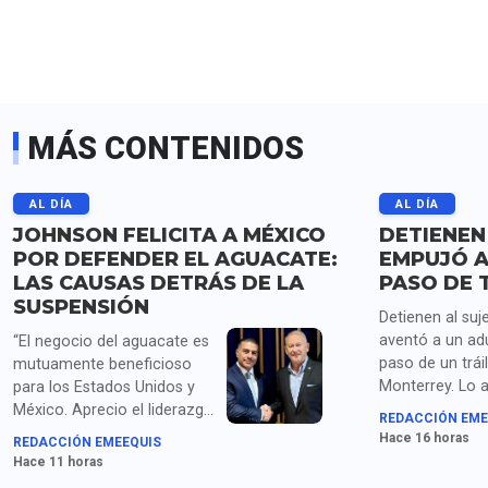
MÁS CONTENIDOS
AL DÍA
AL DÍA
JOHNSON FELICITA A MÉXICO
DETIENEN
POR DEFENDER EL AGUACATE:
EMPUJÓ A
LAS CAUSAS DETRÁS DE LA
PASO DE 
SUSPENSIÓN
Detienen al suj
aventó a un ad
“El negocio del aguacate es
paso de un trái
mutuamente beneficioso
Monterrey. Lo 
para los Estados Unidos y
homicidio y po
México. Aprecio el liderazgo
REDACCIÓN EME
droga.
de la presidenta Sheinbaum
Hace 16 horas
REDACCIÓN EMEEQUIS
y los compromisos de
Hace 11 horas
seguridad acordados con el