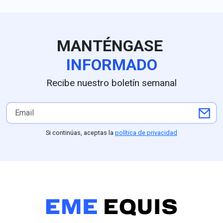
secretario García Harfuch",
dice Johnson. Para medios
en EU queda claro que la
extorsión de cárteles es el
MANTÉNGASE
principal obstáculo.
INFORMADO
Recibe nuestro boletín semanal
Si continúas, aceptas la
política de privacidad