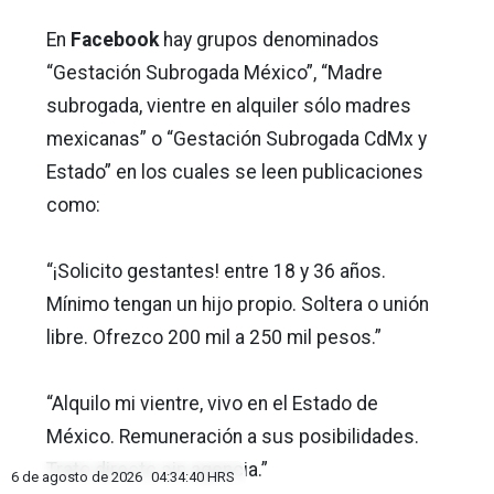
En
Facebook
hay grupos denominados
“Gestación Subrogada México”, “Madre
subrogada, vientre en alquiler sólo madres
mexicanas” o “Gestación Subrogada CdMx y
Estado” en los cuales se leen publicaciones
como:
“¡Solicito gestantes! entre 18 y 36 años.
Mínimo tengan un hijo propio. Soltera o unión
libre. Ofrezco 200 mil a 250 mil pesos.”
“Alquilo mi vientre, vivo en el Estado de
México. Remuneración a sus posibilidades.
Trato directo sin agencia.”
6 de agosto de 2026
04:34:42
HRS