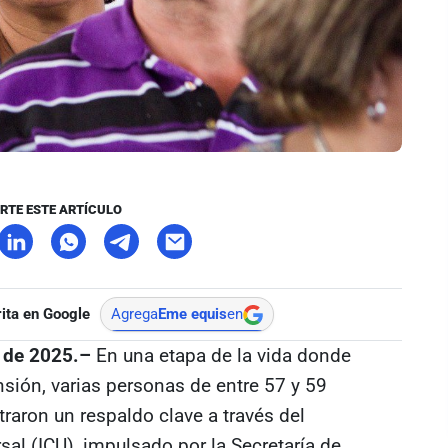
RTE ESTE ARTÍCULO
ita en Google
Agrega
Eme equis
en
e de 2025.–
En una etapa de la vida donde
sión, varias personas de entre 57 y 59
raron un respaldo clave a través del
al (ICU), impulsado por la Secretaría de