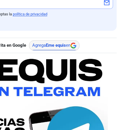
eptas la
política de privacidad
ita en Google
Agrega
Eme equis
en