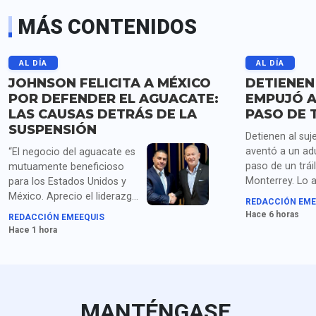
MÁS CONTENIDOS
AL DÍA
AL DÍA
JOHNSON FELICITA A MÉXICO
DETIENEN
POR DEFENDER EL AGUACATE:
EMPUJÓ A
LAS CAUSAS DETRÁS DE LA
PASO DE 
SUSPENSIÓN
Detienen al suj
aventó a un ad
“El negocio del aguacate es
paso de un trái
mutuamente beneficioso
Monterrey. Lo 
para los Estados Unidos y
homicidio y po
México. Aprecio el liderazgo
REDACCIÓN EME
droga.
de la presidenta Sheinbaum
Hace 6 horas
REDACCIÓN EMEEQUIS
y los compromisos de
Hace 1 hora
seguridad acordados con el
secretario García Harfuch",
dice Johnson. Para medios
en EU queda claro que la
extorsión de cárteles es el
MANTÉNGASE
principal obstáculo.