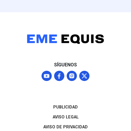
presidenta Claudia
(25.1%) frente
Sheinbaum, aunque
Nacional, parti
Washington mantendrá a
perfiles como L
Michoacán bajo alerta Nivel
mantiene una f
4 ("No viajar") mientras
posición compet
continúan las
entidad
negociaciones para
normalizar los envíos que
representan el 87% del
mercado agroexportador
del fruto
SÍGUENOS
PUBLICIDAD
AVISO LEGAL
AVISO DE PRIVACIDAD