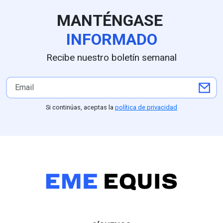
la entidad; la reapertura
PVEM; estudios
parcial autorizada por el
como GobernAr
MANTÉNGASE
embajador estadounidense
Nieto al frente 
Ronald Johnson operará a
preferencias c
INFORMADO
partir del 8 de agosto en
frente a un 15
Tancítaro, Tacámbaro,
Astudillo, mien
Recibe nuestro boletín semanal
Uruapan y la zona Morelia-
sondeos de De
Pátzcuaro, respaldada por
Arias Consulto
un despliegue de seguridad
el respaldo pro
del Ejército y la Guardia
Partido Verde (
Nacional ordenado por la
competitividad 
Si continúas, aceptas la
política de privacidad
presidenta Claudia
(25.1%) frente
Sheinbaum, aunque
Nacional, parti
Washington mantendrá a
perfiles como L
Michoacán bajo alerta Nivel
mantiene una f
4 ("No viajar") mientras
posición compet
continúan las
entidad
negociaciones para
normalizar los envíos que
representan el 87% del
mercado agroexportador
del fruto