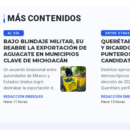
MÁS CONTENIDOS
AL DÍA
ENTRE OTRA
BAJO BLINDAJE MILITAR, EU
QUERÉTAR
REABRE LA EXPORTACIÓN DE
Y RICARD
AGUACATE EN MUNICIPIOS
PUNTERO
CLAVE DE MICHOACÁN
CANDIDA
Un acuerdo binacional entre
Distintos ejerci
autoridades de México y
demoscópicos 
Estados Unidos logró
elección de 20
destrabar la exportación de
Querétaro perfi
más de mil toneladas de
Santiago Nieto
REDACCIÓN EMEEQUIS
REDACCIÓN EME
aguacate michoacano
Astudillo como
Hace 11 horas
Hace 13 horas
retenidas tras la suspensión
aspirantes con
temporal de las
presencia inter
inspecciones del USDA por
encabezar la c
amenazas de seguridad en
de la coalició