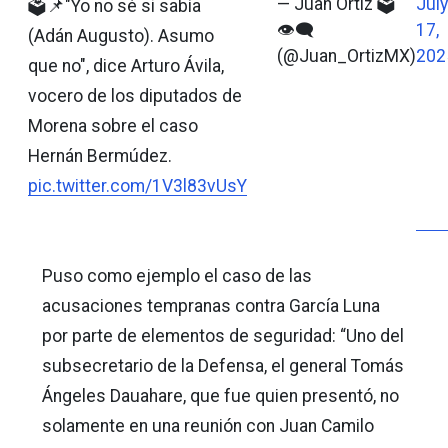
— Juan Ortiz 🗳️
July
🗳️📌"Yo no sé si sabía
👁‍🗨
17,
(Adán Augusto). Asumo
(@Juan_OrtizMX)
202
que no", dice Arturo Ávila,
vocero de los diputados de
Morena sobre el caso
Hernán Bermúdez.
pic.twitter.com/1V3l83vUsY
Puso como ejemplo el caso de las
acusaciones tempranas contra García Luna
por parte de elementos de seguridad: “Uno del
subsecretario de la Defensa, el general Tomás
Ángeles Dauahare, que fue quien presentó, no
solamente en una reunión con Juan Camilo