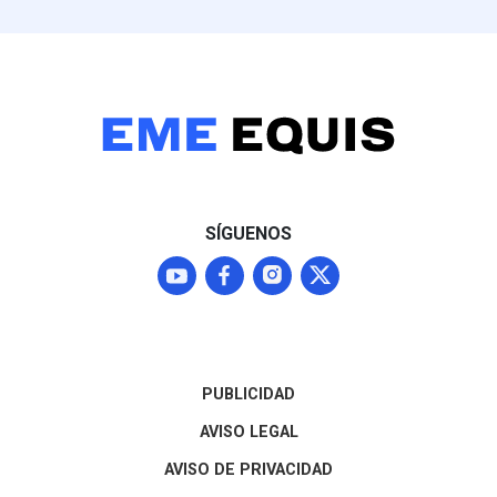
Sheinbaum, aunque
Nacional, parti
Washington mantendrá a
perfiles como L
Michoacán bajo alerta Nivel
mantiene una f
4 ("No viajar") mientras
posición compet
continúan las
entidad
negociaciones para
normalizar los envíos que
representan el 87% del
mercado agroexportador
del fruto
SÍGUENOS
PUBLICIDAD
AVISO LEGAL
AVISO DE PRIVACIDAD