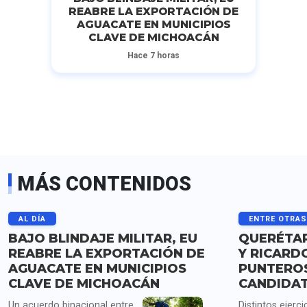
REABRE LA EXPORTACIÓN DE
AGUACATE EN MUNICIPIOS
CLAVE DE MICHOACÁN
Hace 7 horas
MÁS CONTENIDOS
AL DÍA
ENTRE OTRA
BAJO BLINDAJE MILITAR, EU
QUERÉTAR
REABRE LA EXPORTACIÓN DE
Y RICARD
AGUACATE EN MUNICIPIOS
PUNTERO
CLAVE DE MICHOACÁN
CANDIDA
Un acuerdo binacional entre
Distintos ejerci