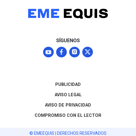
continúan las
entidad
negociaciones para
normalizar los envíos que
representan el 87% del
mercado agroexportador
del fruto
SÍGUENOS
PUBLICIDAD
AVISO LEGAL
AVISO DE PRIVACIDAD
COMPROMISO CON EL LECTOR
© EMEEQUIS | DERECHOS RESERVADOS