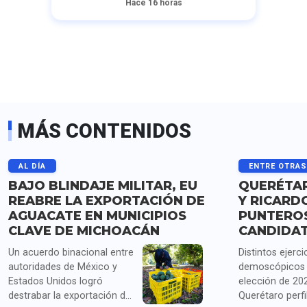
Hace 16 horas
MÁS CONTENIDOS
AL DÍA
ENTRE OTRA
BAJO BLINDAJE MILITAR, EU
QUERÉTAR
REABRE LA EXPORTACIÓN DE
Y RICARD
AGUACATE EN MUNICIPIOS
PUNTERO
CLAVE DE MICHOACÁN
CANDIDA
Un acuerdo binacional entre
Distintos ejerci
autoridades de México y
demoscópicos 
Estados Unidos logró
elección de 20
destrabar la exportación de
Querétaro perfi