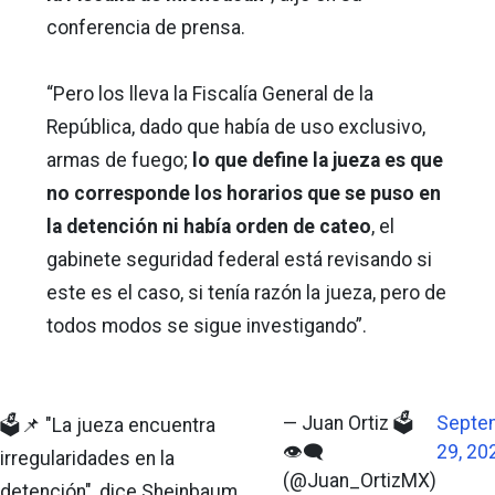
conferencia de prensa.
“Pero los lleva la Fiscalía General de la
República, dado que había de uso exclusivo,
armas de fuego;
lo que define la jueza es que
no corresponde los horarios que se puso en
la detención ni había orden de cateo
, el
gabinete seguridad federal está revisando si
este es el caso, si tenía razón la jueza, pero de
todos modos se sigue investigando”.
— Juan Ortiz 🗳️
Septe
🗳️📌 "La jueza encuentra
👁‍🗨
29, 20
irregularidades en la
(@Juan_OrtizMX)
detención", dice Sheinbaum