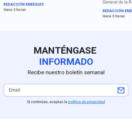
las familias de los
General de la R
REDACCIÓN EMEEQUIS
estudiantes desaparecidos”,
(FGR) por el pr
Hace 2 horas
REDACCIÓN EME
señalan los padres y
ocultamiento d
Hace 5 horas
organizaciones de
el caso Ayotzi
Ayotzinapa sobre la
detención de Ángel Aguirre.
MANTÉNGASE
INFORMADO
Recibe nuestro boletín semanal
Si continúas, aceptas la
política de privacidad