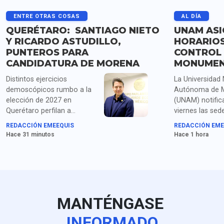
ENTRE OTRAS COSAS
AL DÍA
QUERÉTARO: SANTIAGO NIETO
UNAM ASI
Y RICARDO ASTUDILLO,
HORARIOS
PUNTEROS PARA
CONTROL 
CANDIDATURA DE MORENA
MONUMEN
Distintos ejercicios
La Universidad
demoscópicos rumbo a la
Autónoma de 
elección de 2027 en
(UNAM) notific
Querétaro perfilan a
viernes las sed
Santiago Nieto y Ricardo
para aplicar e
REDACCIÓN EMEEQUIS
REDACCIÓN EME
Astudillo como los
Control Presenc
Hace 31 minutos
Hace 1 hora
aspirantes con mayor
19 de agosto a
presencia interna para
aspirantes ace
encabezar la candidatura
proceso de adm
de la coalición Morena-PT-
línea 2026, me
PVEM; estudios de firmas
recorrió el inic
como GobernArte ubican a
de primer ingre
MANTÉNGASE
Nieto al frente de las
agosto; este fil
preferencias con 37.6%
extraordinario
INFORMADO