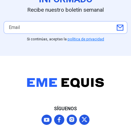
frente a un 15.1% de
irregularidades
Astudillo, mientras que
derivadas de u
Recibe nuestro boletín semanal
sondeos de Demoscopía y
atípica en aspi
Arias Consultores destacan
más de 100 aci
el respaldo propio del
sospechas de 
Partido Verde (6.1%) y la
uso de inteligenc
competitividad de Astudillo
que provocaron
Si continúas, aceptas la
política de privacidad
(25.1%) frente a Acción
de la secretari
Nacional, partido que, con
Patricia Dávila
perfiles como Luis Nava,
medio de cues
mantiene una fuerte
por la adjudica
posición competitiva en la
contrato de 69
entidad
pesos a la emp
Territorium Lif
supervisar la pr
SÍGUENOS