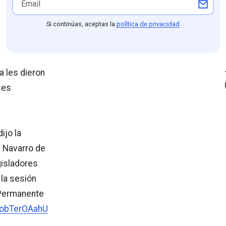
Si continúas, aceptas la
política de privacidad
a les dieron
ses
ijo la
 Navarro de
gisladores
 la sesión
 Permanente
m/obTerOAahU