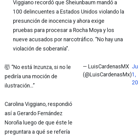
Viggiano recordó que Sheiunbaum mandó a
100 delincuentes a Estados Unidos violando la
presunción de inocencia y ahora exige
pruebas para procesar a Rocha Moya y los
nueve acusados por narcotráfico. “No hay una
violación de soberanía”.
— LuisCardenasMX
Ju
🤯 “No está Inzunza, si no le
(@LuisCardenasMx)
1,
pediría una moción de
20
ilustración…”
Carolina Viggiano, respondió
así a Gerardo Fernández
Noroña luego de que éste le
preguntara a qué se refería