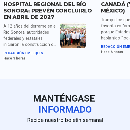
HOSPITAL REGIONAL DEL RÍO
CANADÁ (
SONORA; PREVÉN CONCLUIRLO
MÉXICO)
EN ABRIL DE 2027
Trump dice que
favorita es “ara
A 12 años del derrame en el
porque Estados
Río Sonora, autoridades
había sido “jod
federales y estatales
años por China
iniciaron la construcción del
REDACCIÓN EME
Corea del Sur, 
Hospital Regional en Ures,
Hace 6 horas
REDACCIÓN EMEEQUIS
México y “todos
con una inversión superior a
Hace 3 horas
"repugnantes" a
500 millones de pesos.
liderazgos can
MANTÉNGASE
INFORMADO
Recibe nuestro boletín semanal