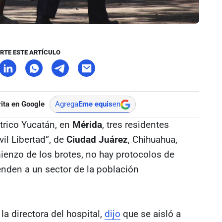
RTE ESTE ARTÍCULO
ita en Google
Agrega
Eme equis
en
trico Yucatán, en
Mérida
, tres residentes
vil Libertad”, de
Ciudad Juárez
, Chihuahua,
enzo de los brotes, no hay protocolos de
enden a un sector de la población
, la directora del hospital,
dijo
que se aisló a