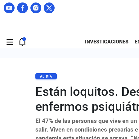
INVESTIGACIONES
E
AL DÍA
Están loquitos. D
enfermos psiquiát
El 47% de las personas que vive en un 
salir. Viven en condiciones precarias e
pandemia esta situación se agrava. “No