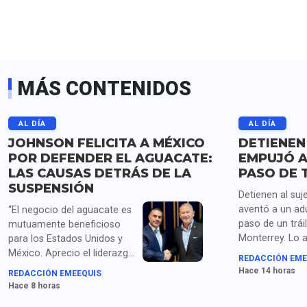
MÁS CONTENIDOS
AL DÍA
AL DÍA
JOHNSON FELICITA A MÉXICO
DETIENEN
POR DEFENDER EL AGUACATE:
EMPUJÓ A
LAS CAUSAS DETRÁS DE LA
PASO DE 
SUSPENSIÓN
Detienen al suj
aventó a un ad
“El negocio del aguacate es
paso de un trái
mutuamente beneficioso
Monterrey. Lo 
para los Estados Unidos y
homicidio y po
México. Aprecio el liderazgo
REDACCIÓN EME
droga.
de la presidenta Sheinbaum
Hace 14 horas
REDACCIÓN EMEEQUIS
y los compromisos de
Hace 8 horas
seguridad acordados con el