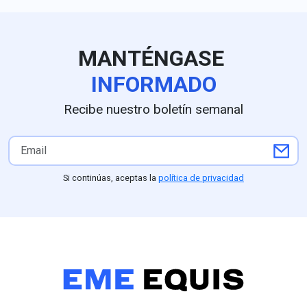
secretario García Harfuch",
dice Johnson. Para medios
en EU queda claro que la
extorsión de cárteles es el
MANTÉNGASE
principal obstáculo.
INFORMADO
Recibe nuestro boletín semanal
Si continúas, aceptas la
política de privacidad