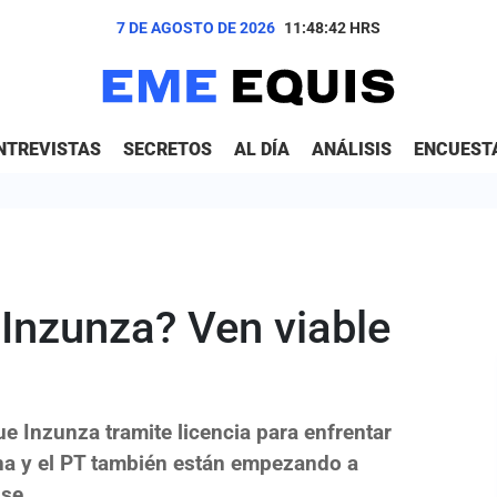
7 DE AGOSTO DE 2026
11:48:44
HRS
NTREVISTAS
SECRETOS
AL DÍA
ANÁLISIS
ENCUEST
 Inzunza? Ven viable
ue Inzunza tramite licencia para enfrentar
na y el PT también están empezando a
nse.