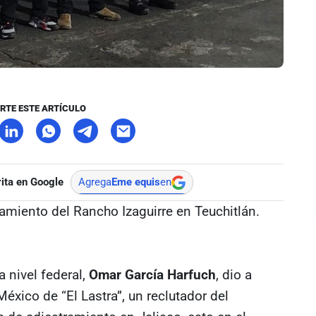
RTE ESTE ARTÍCULO
ita en Google
Agrega
Eme equis
en
tamiento del Rancho Izaguirre en Teuchitlán.
a nivel federal,
Omar García Harfuch
, dio a
éxico de “El Lastra”, un reclutador del