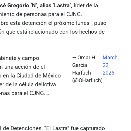
sé Gregorio ‘N’, alias ‘Lastra’,
líder de la
tamiento de personas para el CJNG.
re esta detención el próximo lunes”, puso
aún que está relacionado con los hechos de
abinete y campo
— Omar H
March
Garcia
22,
n una acción de el
Harfuch
2025
o en la Ciudad de México
(@OHarfuch)
er de la célula delictiva
sonas para el CJNG.…
 de Detenciones, “El Lastra” fue capturado