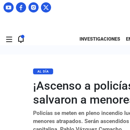
INVESTIGACIONES
E
AL DÍA
¡Ascenso a policía
salvaron a menore
Policías se meten en pleno incendio lu
menores atrapados. Serán ascendidos po
capitalina, Pablo Vázquez Camacho.