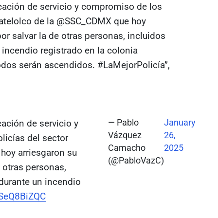
ocación de servicio y compromiso de los
latelolco de la @SSC_CDMX que hoy
por salvar la de otras personas, incluidos
incendio registrado en la colonia
dos serán ascendidos. #LaMejorPolicía”,
ación de servicio y
— Pablo
January
Vázquez
26,
icías del sector
Camacho
2025
hoy arriesgaron su
(@PabloVazC)
e otras personas,
durante un incendio
/qSeQ8BiZQC