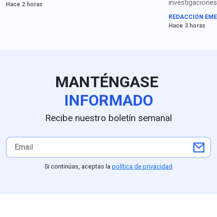
Corea del Sur, Alemania,
investigaciones”
Hace 2 horas
México y “todos”. Califica de
fiscalía capital
REDACCIÓN EME
"repugnantes" a los
González publi
Hace 3 horas
liderazgos canadienses.
cuenta de X: “‘
papi. ¡No se ac
que acaba!”.
MANTÉNGASE
INFORMADO
Recibe nuestro boletín semanal
Si continúas, aceptas la
política de privacidad