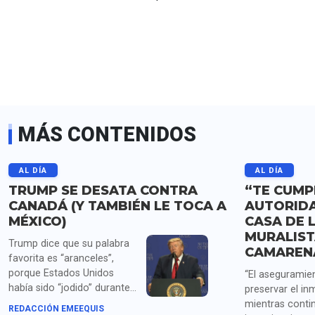
MÁS CONTENIDOS
AL DÍA
AL DÍA
TRUMP SE DESATA CONTRA
“TE CUMPL
CANADÁ (Y TAMBIÉN LE TOCA A
AUTORID
MÉXICO)
CASA DE L
MURALIST
Trump dice que su palabra
CAMAREN
favorita es “aranceles”,
porque Estados Unidos
“El aseguramien
había sido “jodido” durante
preservar el in
años por China, Japón,
mientras conti
REDACCIÓN EMEEQUIS