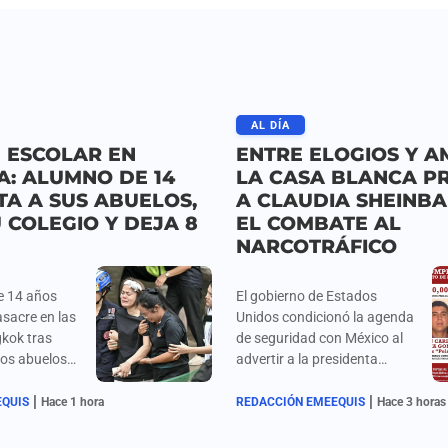
AL DÍA
 ESCOLAR EN
ENTRE ELOGIOS Y A
A: ALUMNO DE 14
LA CASA BLANCA P
A A SUS ABUELOS,
A CLAUDIA SHEINB
 COLEGIO Y DEJA 8
EL COMBATE AL
NARCOTRÁFICO
e 14 años
El gobierno de Estados
sacre en las
Unidos condicionó la agenda
kok tras
de seguridad con México al
dos abuelos
advertir a la presidenta
para
Claudia Sheinbaum que, si
|
|
na pistola,
bien valora su disposición
EQUIS
Hace 1 hora
REDACCIÓN EMEEQUIS
Hace 3 horas
para combatir al crimen
l prestigioso
organizado, la estrategia