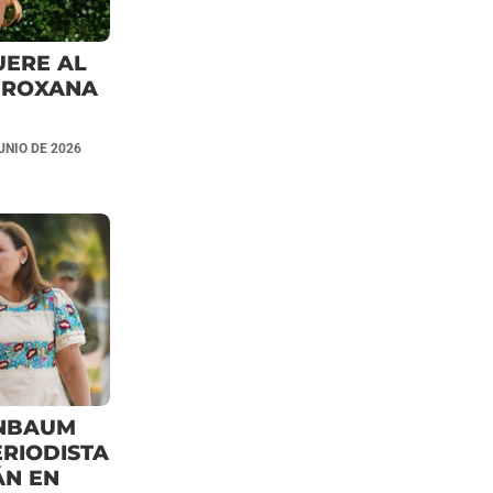
UERE AL
E ROXANA
UNIO DE 2026
INBAUM
RIODISTA
N EN