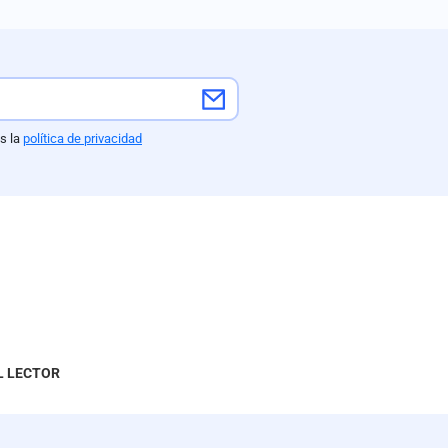
Ayotzinapa, la presidenta
Claudia Sheinbaum afirmó
que la captura responde
estrictamente a
investigaciones científicas y
reanálisis de pruebas de la
s la
política de privacidad
FGR sin trasfondo político, un
hecho que revive la distancia
pública marcada por la
mandataria un año atrás
cuando rechazó un regalo del
exmandatario durante una
gira oficial
L LECTOR