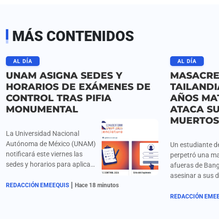
MÁS CONTENIDOS
AL DÍA
AL DÍA
UNAM ASIGNA SEDES Y
MASACRE
HORARIOS DE EXÁMENES DE
TAILANDI
CONTROL TRAS PIFIA
AÑOS MAT
MONUMENTAL
ATACA SU
MUERTOS
La Universidad Nacional
Autónoma de México (UNAM)
Un estudiante d
notificará este viernes las
perpetró una ma
sedes y horarios para aplicar
afueras de Bang
el Examen de Control
asesinar a sus 
|
Presencial del 12 al 19 de
REDACCIÓN EMEEQUIS
Hace 18 minutos
en su domicilio 
agosto a 58 mil aspirantes
apoderarse de u
REDACCIÓN EME
aceptados en el proceso de
trasladándose
admisión en línea 2026,
posteriormente a