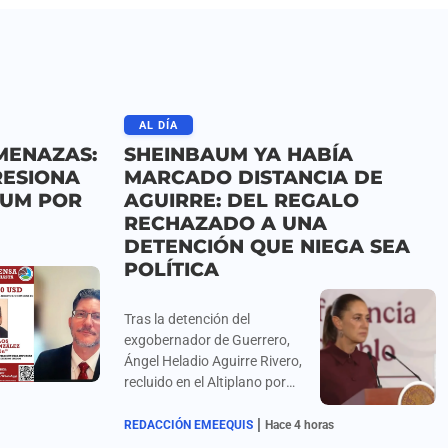
AL DÍA
MENAZAS:
SHEINBAUM YA HABÍA
RESIONA
MARCADO DISTANCIA DE
AUM POR
AGUIRRE: DEL REGALO
RECHAZADO A UNA
DETENCIÓN QUE NIEGA SEA
POLÍTICA
Tras la detención del
exgobernador de Guerrero,
Ángel Heladio Aguirre Rivero,
recluido en el Altiplano por
presunta desaparición
|
forzada y ocultamiento de
REDACCIÓN EMEEQUIS
Hace 4 horas
evidencia en el caso