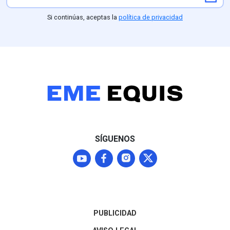
México por riesgos de
recogidos por 
toxicidad
revelan que oc
Si continúas, aceptas la
política de privacidad
víctimas acudi
voluntariament
convocada por
agresores, a q
familiares iden
"los señores". F
narrativa oficia
línea de invest
basada en los p
víctimas —que 
exalcalde y fun
SÍGUENOS
que la masacre
un componente 
ligado a la luch
poder rumbo a 
de 2027. El ca
permanece abie
exigiendo deter
PUBLICIDAD
bono —¿a quién