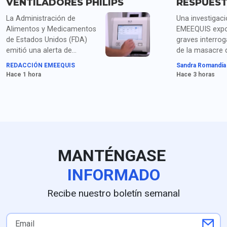
VENTILADORES PHILIPS
RESPUES
La Administración de
Una investigac
Alimentos y Medicamentos
EMEEQUIS expo
de Estados Unidos (FDA)
graves interrog
emitió una alerta de
de la masacre 
máxima gravedad (Clase I)
personas en Za
REDACCIÓN EMEEQUIS
Sandra Romandía
sobre ventiladores Philips
crimen de extr
Hace 1 hora
Hace 3 horas
de la familia Trilogy Evo
marcado por el
debido a fallas que alteran
cuerpos colga
la dosis respiratoria
la Fiscalía Gene
programada y retrasan
Justicia del Es
alarmas de obstrucción
privilegiado un
críticas, una acción que
relacionada co
reaviva el escrutinio
extorsión y la 
MANTÉNGASE
regulatorio internacional
colusión entre
sobre la compañía y revive
y servidores pú
INFORMADO
los antecedentes
Fresnillo, el ca
documentados por
responder preg
Recibe nuestro boletín semanal
EMEEQUIS sobre los
fundamentales 
modelos E30 retirados del
móvil y los aut
sistema de salud público en
intelectuales. 