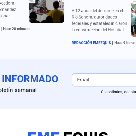
oveedora
ernández
A 12 años del derrame en el
ionar
Río Sonora, autoridades
igrantes a
federales y estatales iniciaron
|
llones por
Hace 28 minutos
la construcción del Hospital
 Presidencia
Regional en Ures, con una
|
inversión superior a 500
REDACCIÓN EMEEQUIS
Hace 9 horas
millones de pesos.
E
INFORMADO
oletín semanal
Si continúas, acepta