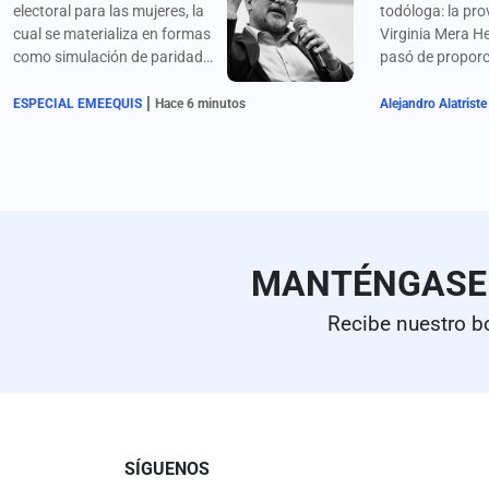
electoral para las mujeres, la
todóloga: la pr
cual se materializa en formas
Virginia Mera H
como simulación de paridad,
pasó de proporc
exclusión de las cúpulas
alojamiento a m
|
partidistas, diferencia en el
cobrar varios mi
ESPECIAL EMEEQUIS
Hace 6 minutos
Alejandro Alatriste
presupuesto para el
floreros para la
desarrollo de sus campañas
de la República.
y, muy importante, cobertura
en medios. La opinión de
@fdodiaznaranjo.
MANTÉNGAS
Recibe nuestro b
SÍGUENOS