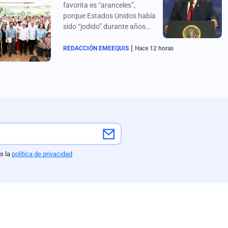
favorita es “aranceles”,
porque Estados Unidos había
sido “jodido” durante años
por China, Japón, Corea del
|
Sur, Alemania, México y
REDACCIÓN EMEEQUIS
Hace 12 horas
“todos”. Califica de
"repugnantes" a los
liderazgos canadienses.
s la
política de privacidad