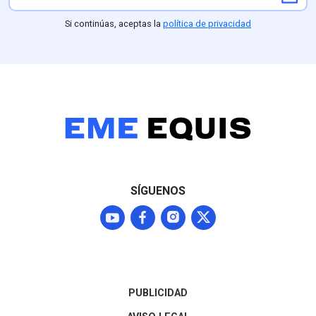
del Ejército y la Guardia
Partido Verde (
Nacional ordenado por la
competitividad 
Si continúas, aceptas la
política de privacidad
presidenta Claudia
(25.1%) frente
Sheinbaum, aunque
Nacional, parti
Washington mantendrá a
perfiles como L
Michoacán bajo alerta Nivel
mantiene una f
4 ("No viajar") mientras
posición compet
continúan las
entidad
negociaciones para
normalizar los envíos que
representan el 87% del
mercado agroexportador
del fruto
SÍGUENOS
PUBLICIDAD