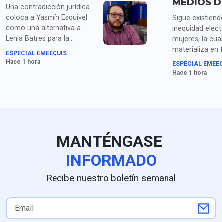
MEDIOS D
Una contradicción jurídica
coloca a Yasmín Esquivel
Sigue existiend
como una alternativa a
inequidad elect
Lenia Batres para la
mujeres, la cua
Presidencia de la Corte.
materializa en
ESPECIAL EMEEQUIS
Quedó en tercer lugar y ha
como simulaci
Hace 1 hora
ESPECIAL EMEE
tratado de presentarse
paridad, exclus
Hace 1 hora
como garantía de
cúpulas partidis
certidumbre y seguridad
diferencia en el
jurídica. La opinión de
presupuesto pa
@Juan_OrtizMX
desarrollo de 
y, muy importan
cobertura en m
MANTÉNGASE
opinión de
@fdodiaznaran
INFORMADO
Recibe nuestro boletín semanal