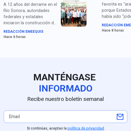
favorita es “ara
A 12 años del derrame en el
porque Estados
Río Sonora, autoridades
había sido “jod
federales y estatales
años por China
iniciaron la construcción del
REDACCIÓN EME
Corea del Sur, 
Hospital Regional en Ures,
Hace 8 horas
REDACCIÓN EMEEQUIS
México y “todos
con una inversión superior a
Hace 6 horas
"repugnantes" a
500 millones de pesos.
liderazgos can
MANTÉNGASE
INFORMADO
Recibe nuestro boletín semanal
Si continúas, aceptas la
política de privacidad